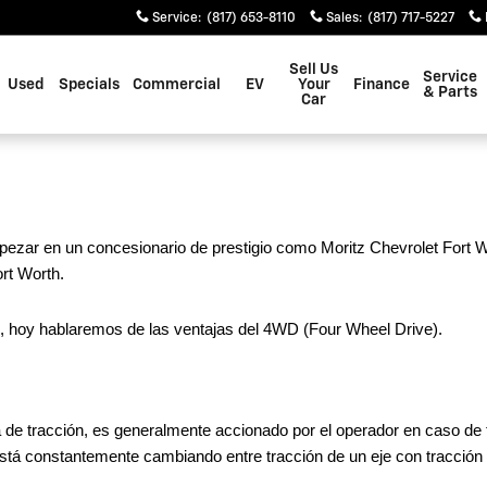
Service
:
(817) 653-8110
Sales
:
(817) 717-5227
Sell Us
Service
Used
Specials
Commercial
EV
Your
Finance
& Parts
Car
pezar en un concesionario de prestigio como Moritz Chevrolet Fort W
ort Worth.
, hoy hablaremos de las ventajas del 4WD (Four Wheel Drive).
de tracción, es generalmente accionado por el operador en caso de t
tá constantemente cambiando entre tracción de un eje con tracción c