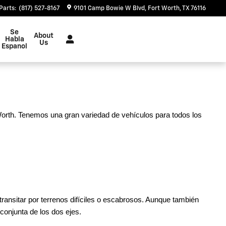
Parts
:
(817) 527-8167
9101 Camp Bowie W Blvd
Fort Worth
,
TX
76116
Se
About
Habla
Us
Espanol
orth. Tenemos una gran variedad de vehículos para todos los
ransitar por terrenos difíciles o escabrosos. Aunque también
onjunta de los dos ejes.