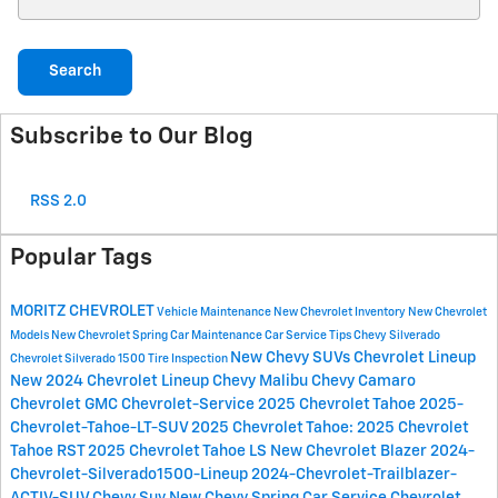
Search
Subscribe to Our Blog
RSS 2.0
Popular Tags
MORITZ CHEVROLET
Vehicle Maintenance
New Chevrolet Inventory
New Chevrolet
Models
New Chevrolet
Spring Car Maintenance
Car Service Tips
Chevy Silverado
New Chevy SUVs
Chevrolet Lineup
Chevrolet Silverado 1500
Tire Inspection
New 2024 Chevrolet Lineup
Chevy Malibu
Chevy Camaro
Chevrolet
GMC
Chevrolet-Service
2025 Chevrolet Tahoe
2025-
Chevrolet-Tahoe-LT-SUV
2025 Chevrolet Tahoe:
2025 Chevrolet
Tahoe RST
2025 Chevrolet Tahoe LS
New Chevrolet Blazer
2024-
Chevrolet-Silverado1500-Lineup
2024-Chevrolet-Trailblazer-
ACTIV-SUV
Chevy Suv
New Chevy
Spring Car Service
Chevrolet