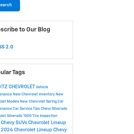
earch
scribe to Our Blog
S 2.0
ular Tags
ITZ CHEVROLET
Vehicle
tenance
New Chevrolet Inventory
New
olet Models
New Chevrolet
Spring Car
tenance
Car Service Tips
Chevy Silverado
olet Silverado 1500
Tire Inspection
 Chevy SUVs
Chevrolet Lineup
2024 Chevrolet Lineup
Chevy