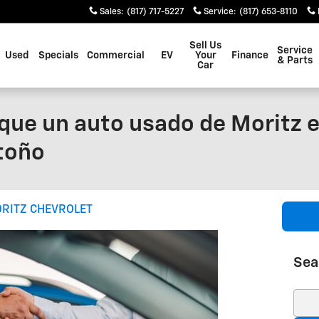
Sales
:
(817) 717-5227
Service
:
(817) 653-8110
Sell Us
Service
Used
Specials
Commercial
EV
Your
Finance
& Parts
Car
que un auto usado de Moritz e
otoño
RITZ CHEVROLET
Sea
Sear