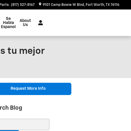
Parts
:
(817) 527-8167
9101 Camp Bowie W Blvd
Fort Worth
,
TX
76116
Se
About
Habla
Us
Espanol
s tu mejor
Request More Info
rch Blog
ch Blog