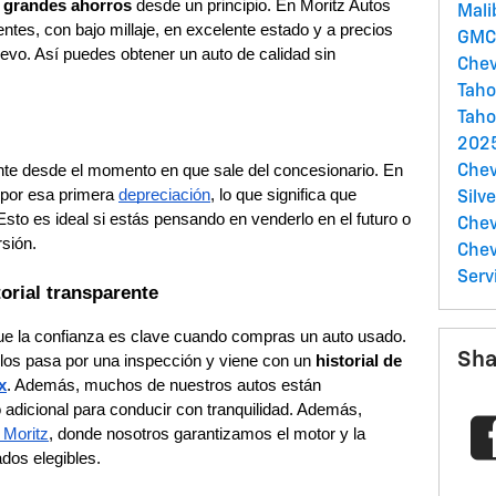
n
grandes ahorros
desde un principio. En Moritz Autos
Mal
es, con bajo millaje, en excelente estado y a precios
GM
vo. Así puedes obtener un auto de calidad sin
Chev
Tah
Taho
2025
nte desde el momento en que sale del concesionario. En
Chev
 por esa primera
depreciación
, lo que significa que
Silv
sto es ideal si estás pensando en venderlo en el futuro o
Chev
rsión.
Che
Serv
orial transparente
e la confianza es clave cuando compras un auto usado.
Sha
los pasa por una inspección y viene con un
historial de
x
. Además, muchos de nuestros autos están
o adicional para conducir con tranquilidad. Además,
Moritz
, donde nosotros garantizamos el motor y la
ados elegibles.