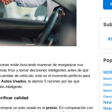
S
Sub
RS
Pop
rsonas están buscando maneras de reorganizar sus
más fríos y tomar decisiones inteligentes antes de que
MOR
 cambiar de vehículo, este es el momento perfecto para
Main
z Autos Usados
, te damos 5 razones por las que
Chevr
n inteligente.
Main
rificar calidad
Chevr
New
 comprar un auto usado es el
precio
. En comparación con
New 