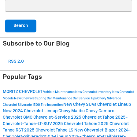
Search Blog
Search
Subscribe to Our Blog
RSS 2.0
Popular Tags
MORITZ CHEVROLET
Vehicle Maintenance
New Chevrolet Inventory
New Chevrolet
Models
New Chevrolet
Spring Car Maintenance
Car Service Tips
Chevy Silverado
New Chevy SUVs
Chevrolet Lineup
Chevrolet Silverado 1500
Tire Inspection
New 2024 Chevrolet Lineup
Chevy Malibu
Chevy Camaro
Chevrolet
GMC
Chevrolet-Service
2025 Chevrolet Tahoe
2025-
Chevrolet-Tahoe-LT-SUV
2025 Chevrolet Tahoe:
2025 Chevrolet
Tahoe RST
2025 Chevrolet Tahoe LS
New Chevrolet Blazer
2024-
Chevrolet-Silverado1500-Lineup
2024-Chevrolet-Trailblazer-