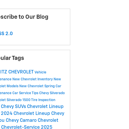
scribe to Our Blog
S 2.0
ular Tags
ITZ CHEVROLET
Vehicle
tenance
New Chevrolet Inventory
New
olet Models
New Chevrolet
Spring Car
tenance
Car Service Tips
Chevy Silverado
olet Silverado 1500
Tire Inspection
 Chevy SUVs
Chevrolet Lineup
2024 Chevrolet Lineup
Chevy
ibu
Chevy Camaro
Chevrolet
C
Chevrolet-Service
2025