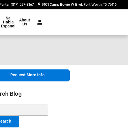
Parts
:
(817) 527-8167
9101 Camp Bowie W Blvd
Fort Worth
,
TX
76116
Se
About
Habla
Us
Espanol
Request More Info
rch Blog
ch Blog
earch