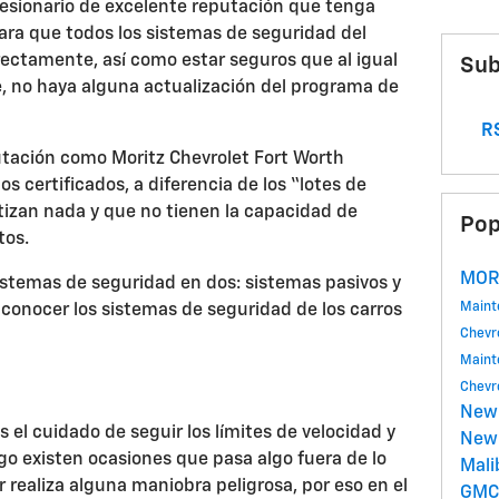
ncesionario de excelente reputación que tenga
ra que todos los sistemas de seguridad del
ectamente, así como estar seguros que al igual
Sub
e, no haya alguna actualización del programa de
RS
putación como Moritz Chevrolet Fort Worth
 certificados, a diferencia de los “lotes de
tizan nada y que no tienen la capacidad de
Pop
tos.
MOR
istemas de seguridad en dos: sistemas pasivos y
Main
 conocer los sistemas de seguridad de los carros
Chevr
Main
Chevr
New
 el cuidado de seguir los límites de velocidad y
New 
rgo existen ocasiones que pasa algo fuera de lo
Mal
 realiza alguna maniobra peligrosa, por eso en el
GM