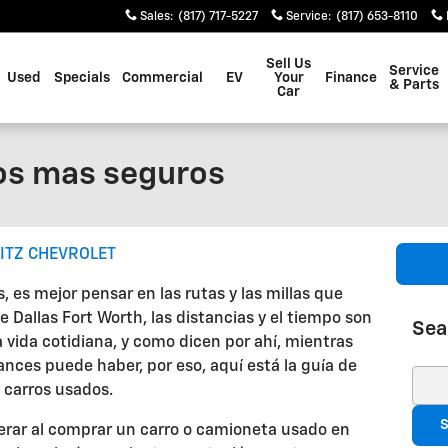
Sales
:
(817) 717-5227
Service
:
(817) 653-8110
Sell Us
Service
Used
Specials
Commercial
EV
Your
Finance
& Parts
Car
os mas seguros
ITZ CHEVROLET
es mejor pensar en las rutas y las millas que
e Dallas Fort Worth, las distancias y el tiempo son
Sea
 vida cotidiana, y como dicen por ahí, mientras
ces puede haber, por eso, aquí está la guía de
Sear
 carros usados.
S
rar al comprar un carro o camioneta usado en